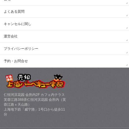
よくある質問
キャンセルに関し
運営会社
プライバシーポリシー
予約・お問合せ
仁恒河滨花园 会所内2F カフェ内テラス
芙蓉江路388弄仁恒河滨花园 会所内（芙
蓉江路ｘ天山路）
上海地下鉄「威宁路」1号口から徒歩11
分