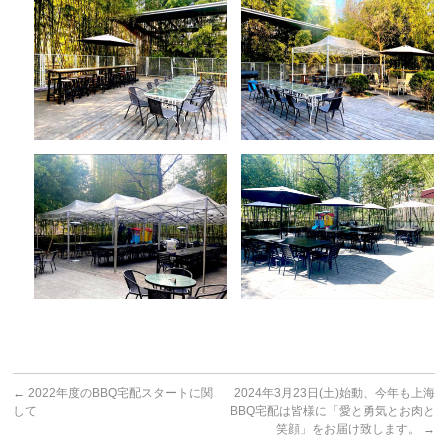
←
2022年度のBBQ宅配スタートに関
2024年3月23日(土)始動、今年も上海
して
BBQ宅配は皆様に「愛と勇気とお肉と
笑顔」をお届け致します。
→