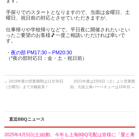
ます。
手探りでのスタートとなりますので、当面は金曜日、土
曜日、祝日前の対応とさせていただきますが、
仕事帰りや学校帰りなどで、平日夜に開催されたいとい
ったご要望のお客様🎵一度ご相談いただければ幸いで
す。
・
夜の部 PM17:30 – PM20:30
（*夜の部対応日：金・土・祝日前）
←
2019年度の営業期間は11月30日
2021年度は3月6日（土）より営業開
（土曜日）まで大幅延長！
始、元祖上海バーベキューは10年目
→
直近BBQニュース
2025年4月5日(土)始動、今年も上海BBQ宅配は皆様に「愛と勇